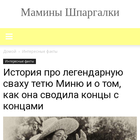
Мамины Шпаргалки
Домой
Интересные факты
Интересные факты
История про легендарную
сваху тетю Миню и о том,
как она сводила концы с
концами