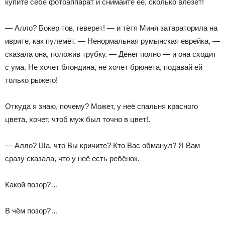
купите себе фотоаппарат и снимайте её, сколько влезет!
— Алло? Бокер тов, геверет! — и тётя Миня затараторила на
иврите, как пулемёт. — Ненормальная румынская еврейка, —
сказала она, положив трубку. — Денег полно — и она сходит
с ума. Не хочет блондина, не хочет брюнета, подавай ей
только рыжего!
Откуда я знаю, почему? Может, у неё спальня красного
цвета, хочет, чтоб муж был точно в цвет!.
— Алло? Ша, что Вы кричите? Кто Вас обманул? Я Вам
сразу сказала, что у неё есть ребёнок.
Какой позор?…
В чём позор?…