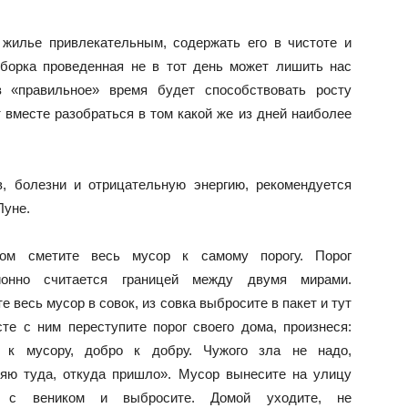
 жилье привлекательным, содержать его в чистоте и
уборка проведенная не в тот день может лишить нас
в «правильное» время будет способствовать росту
 вместе разобраться в том какой же из дней наиболее
в, болезни и отрицательную энергию, рекомендуется
Луне.
ом сметите весь мусор к самому порогу. Порог
ионно считается границей между двумя мирами.
е весь мусор в совок, из совка выбросите в пакет и тут
те с ним переступите порог своего дома, произнеся:
 к мусору, добро к добру. Чужого зла не надо,
ляю туда, откуда пришло». Мусор вынесите на улицу
е с веником и выбросите. Домой уходите, не