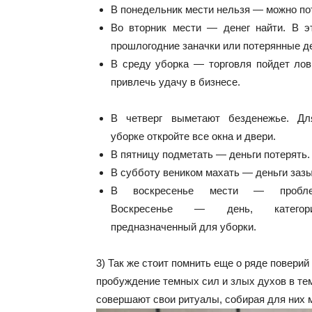
В понедельник мести нельзя — можно пот
Во вторник мести — денег найти. В э
прошлогодние заначки или потерянные де
В среду уборка — торговля пойдет ловк
привлечь удачу в бизнесе.
В четверг выметают безденежье. Дл
уборке откройте все окна и двери.
В пятницу подметать — деньги потерять.
В субботу веником махать — деньги зазы
В воскресенье мести — пробле
Воскресенье — день, категор
предназначенный для уборки.
3) Так же стоит помнить еще о ряде повери
пробуждение темных сил и злых духов в тем
совершают свои ритуалы, собирая для них м