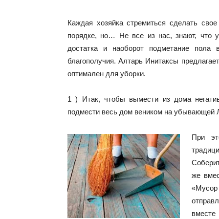
Каждая хозяйка стремиться сделать свое
порядке, но… Не все из нас, знают, что 
достатка и наоборот подметание пола 
благополучия. Алтарь Инитаксы предлагает
оптимален для уборки.
1 ) Итак, чтобы вымести из дома негати
подмести весь дом веником на убывающей 
При эт
традиц
Соберит
же вмес
«Мусор
отправ
вмест