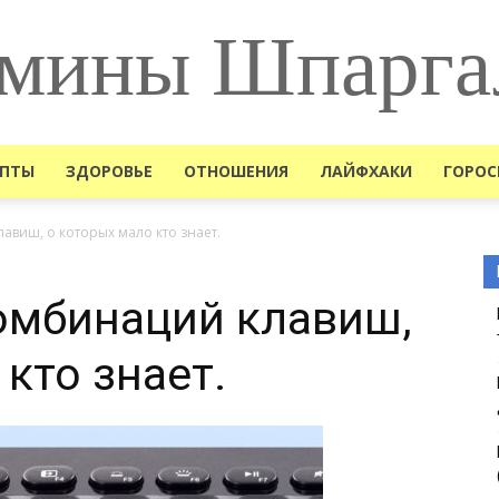
мины Шпарга
ЕПТЫ
ЗДОРОВЬЕ
ОТНОШЕНИЯ
ЛАЙФХАКИ
ГОРОС
авиш, о которых мало кто знает.
омбинаций клавиш,
кто знает.