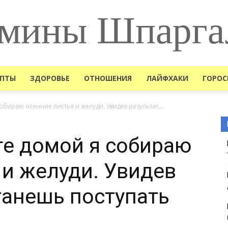
мины Шпарга
ЕПТЫ
ЗДОРОВЬЕ
ОТНОШЕНИЯ
ЛАЙФХАКИ
ГОРОС
обираю осенние листья и желуди. Увидев результат,…
ге домой я собираю
 и желуди. Увидев
станешь поступать