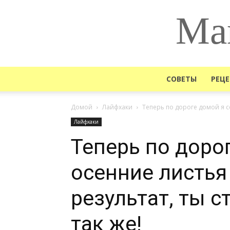
Ма
СОВЕТЫ
РЕЦ
Домой
Лайфхаки
Теперь по дороге домой я с
Лайфхаки
Теперь по доро
осенние листья
результат, ты 
так же!