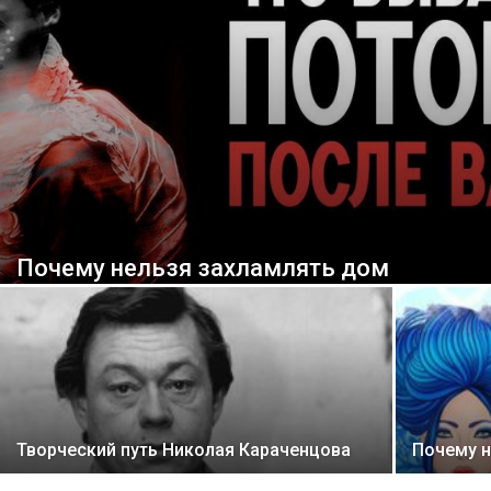
Почему нельзя захламлять дом
Творческий путь Николая Караченцова
Почему 