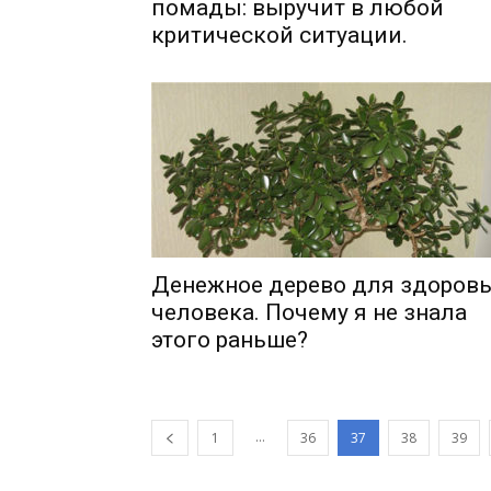
помады: выручит в любой
критической ситуации.
Денежное дерево для здоров
человека. Почему я не знала
этого раньше?
…
1
36
37
38
39