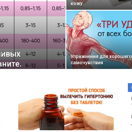
кожу.
ливых
Упражнения для хорошего
аните.
самочувствия