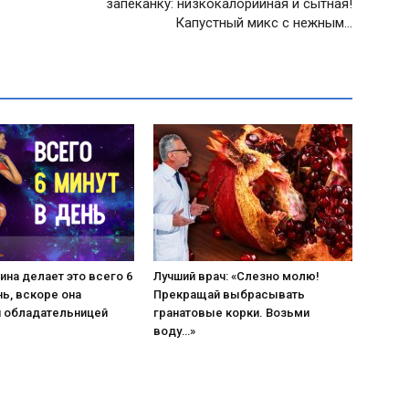
запеканку: низкокалорийная и сытная!
Капустный микс с нежным…
на делает это всего 6
Лучший врач: «Слезно молю!
нь, вскоре она
Прекращай выбрасывать
я обладательницей
гранатовые корки. Возьми
воду…»