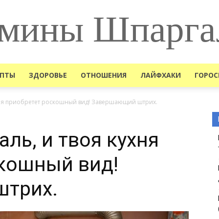
мины Шпарга
ЕПТЫ
ЗДОРОВЬЕ
ОТНОШЕНИЯ
ЛАЙФХАКИ
ГОРОС
ухня приобретет роскошный вид! Завершающий штрих.
ль, и твоя кухня
кошный вид!
трих.