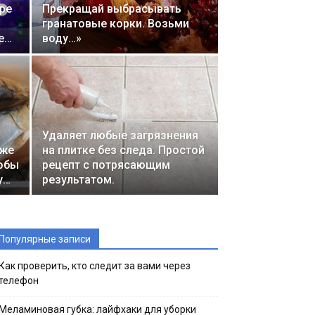
оре
Прекращай выбрасывать
гранатовые корки. Возьми
е…
воду…»
Удаляет любые загрязнения
аже
на плитке без следа. Простой
тобы
рецепт с потрясающим
у…
результатом.
Популярные записи
Как проверить, кто следит за вами через
телефон
Меламиновая губка: лайфхаки для уборки