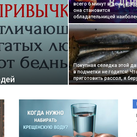
всего 6 минут в день, вск
она становится
обладательницей наиболе
Покупная селедка этой д
в подметки не годится! Ч
юдей
приготовить рассол, я бер