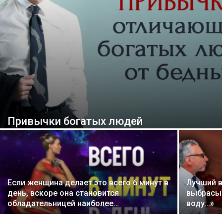
Привычки богатых людей
Если женщина делает это всего 6 минут в
Лучший в
день, вскоре она становится
выбрасыв
обладательницей наиболее…
воду…»