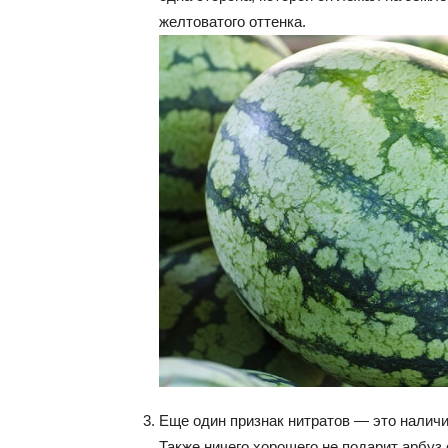
желтоватого оттенка.
Еще один признак нитратов — это наличи
Также ничего хорошего не подарит арбуз 