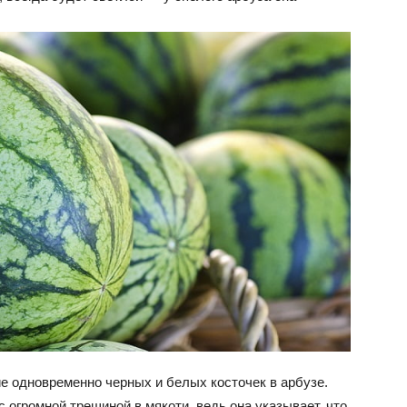
е одновременно черных и белых косточек в арбузе.
с огромной трещиной в мякоти, ведь она указывает, что